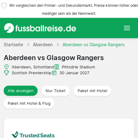
Wir vergleichen den Primär- und Sekundärmarkt. Preise können höher oder
niedriger sein als der Nennwert.
Startseite
Startseite
Aberdeen
Aberdeen vs Glasgow Rangers
Aberdeen vs Glasgow Rangers
Mannschaften
Aberdeen, Schottland
Pittodrie Stadium
Ligen
Scottish Premiership
30 Januar 2027
Reisebüros
Alle anzeigen
Nur Ticket
Paket mit Hotel
Paket mit Hotel & Flug