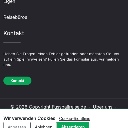
Ligen
Reisebüros
Kontakt
Haben Sie Fragen, einen Fehler gefunden oder möchten Sie uns
auf ein Spiel hinweisen? Füllen Sie das Formular aus, wir melden
uns.
Kontakt
© 2026 Copyright Fussballreise.de ·
Über uns
·
Impressum
·
Kontakt
·
Datenschutzerklärung
·
Wir verwenden Cookies
Cookie-Richtlinie
Cookie-Richtlinie
·
Redaktionelle Richtlinie
Anpassen
Ablehnen
Akzeptieren