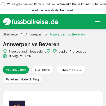
Wir vergleichen den Primär- und Sekundärmarkt. Preise können höher oder
niedriger sein als der Nennwert.
Startseite
Startseite
Antwerpen
Antwerpen vs Beveren
Antwerpen vs Beveren
Mannschaften
Neuseeland, Neuseeland
Jupiler Pro League
Ligen
9 August 2026
Reisebüros
Alle anzeigen
Nur Ticket
Paket mit Hotel
Paket mit Hotel & Flug