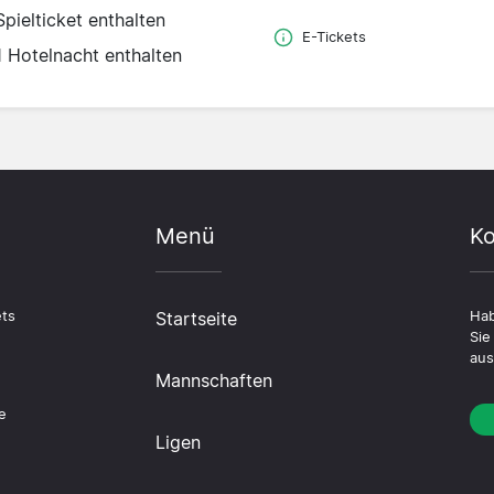
Spielticket enthalten
E-Tickets
1 Hotelnacht enthalten
Menü
Ko
ets
Startseite
Hab
Sie
aus
Mannschaften
n
e
Ligen