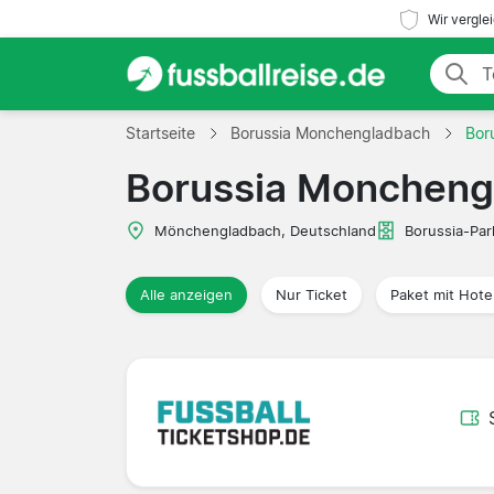
Wir vergle
Startseite
Borussia Monchengladbach
Bor
Borussia Moncheng
Mönchengladbach, Deutschland
Borussia-Par
Alle anzeigen
Nur Ticket
Paket mit Hote