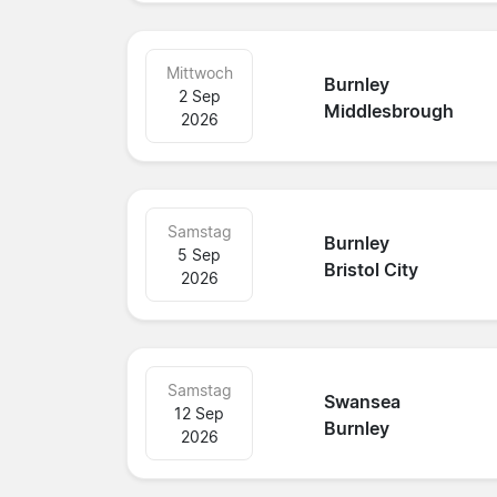
Mittwoch
Burnley
2 Sep
Middlesbrough
2026
Samstag
Burnley
5 Sep
Bristol City
2026
Samstag
Swansea
12 Sep
Burnley
2026