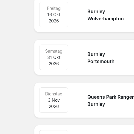
Freitag
Burnley
16 Okt
Wolverhampton
2026
Samstag
Burnley
31 Okt
Portsmouth
2026
Dienstag
Queens Park Ranger
3 Nov
Burnley
2026