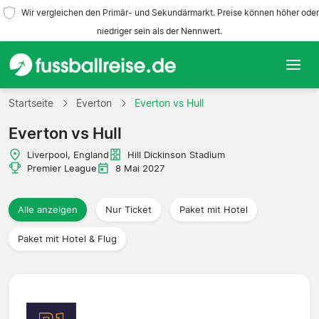
Wir vergleichen den Primär- und Sekundärmarkt. Preise können höher oder
niedriger sein als der Nennwert.
Startseite
Startseite
Everton
Everton vs Hull
Everton vs Hull
Mannschaften
Liverpool, England
Hill Dickinson Stadium
Ligen
Premier League
8 Mai 2027
Reisebüros
Alle anzeigen
Nur Ticket
Paket mit Hotel
Paket mit Hotel & Flug