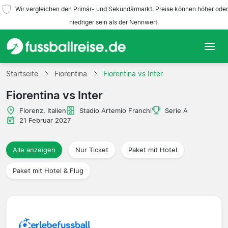
Wir vergleichen den Primär- und Sekundärmarkt. Preise können höher oder
niedriger sein als der Nennwert.
Startseite
Startseite
Fiorentina
Fiorentina vs Inter
Fiorentina vs Inter
Mannschaften
Florenz, Italien
Stadio Artemio Franchi
Serie A
Ligen
21 Februar 2027
Reisebüros
Alle anzeigen
Nur Ticket
Paket mit Hotel
Paket mit Hotel & Flug