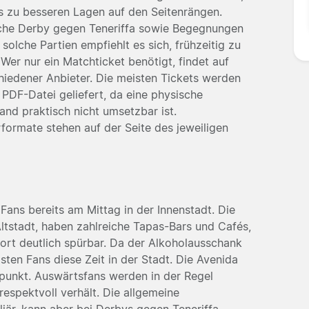
is zu besseren Lagen auf den Seitenrängen.
sche Derby gegen Teneriffa sowie Begegnungen
solche Partien empfiehlt es sich, frühzeitig zu
Wer nur ein Matchticket benötigt, findet auf
iedener Anbieter. Die meisten Tickets werden
 PDF-Datei geliefert, da eine physische
nd praktisch nicht umsetzbar ist.
ormate stehen auf der Seite des jeweiligen
 Fans bereits am Mittag in der Innenstadt. Die
Altstadt, haben zahlreiche Tapas-Bars und Cafés,
ort deutlich spürbar. Da der Alkoholausschank
sten Fans diese Zeit in der Stadt. Die Avenida
fpunkt. Auswärtsfans werden in der Regel
espektvoll verhält. Die allgemeine
iär, kann aber bei Derbys gegen Teneriffa