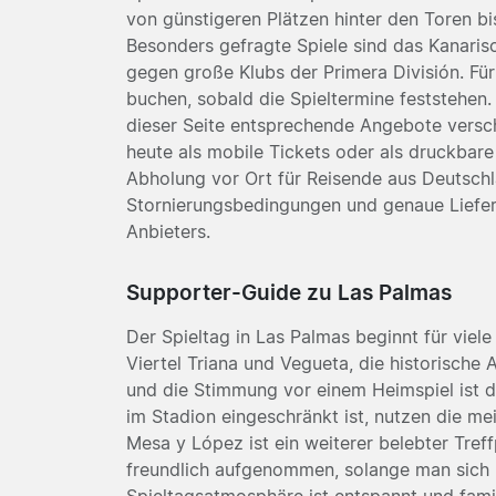
von günstigeren Plätzen hinter den Toren b
Besonders gefragte Spiele sind das Kanari
gegen große Klubs der Primera División. Für 
buchen, sobald die Spieltermine feststehen. 
dieser Seite entsprechende Angebote versch
heute als mobile Tickets oder als druckbare
Abholung vor Ort für Reisende aus Deutschla
Stornierungsbedingungen und genaue Lieferf
Anbieters.
Supporter-Guide zu Las Palmas
Der Spieltag in Las Palmas beginnt für viele
Viertel Triana und Vegueta, die historische 
und die Stimmung vor einem Heimspiel ist d
im Stadion eingeschränkt ist, nutzen die mei
Mesa y López ist ein weiterer belebter Tref
freundlich aufgenommen, solange man sich r
Spieltagsatmosphäre ist entspannt und famil