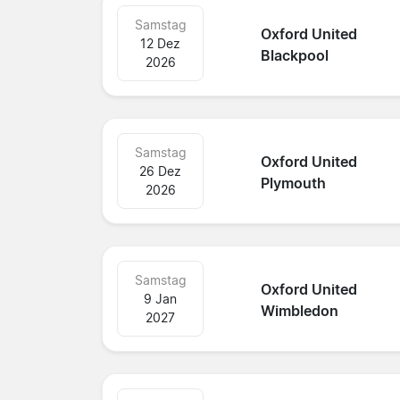
Samstag
Oxford United
12 Dez
Blackpool
2026
Samstag
Oxford United
26 Dez
Plymouth
2026
Samstag
Oxford United
9 Jan
Wimbledon
2027