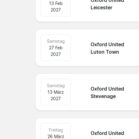
Oxford United
13 Feb
Leicester
2027
Samstag
Oxford United
27 Feb
Luton Town
2027
Samstag
Oxford United
13 März
Stevenage
2027
Freitag
Oxford United
26 März