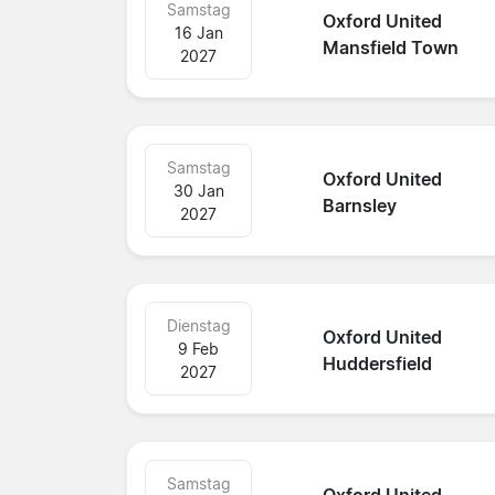
Samstag
Oxford United
16 Jan
Mansfield Town
2027
Samstag
Oxford United
30 Jan
Barnsley
2027
Dienstag
Oxford United
9 Feb
Huddersfield
2027
Samstag