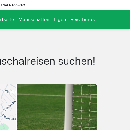
ls der Nennwert.
rtseite
Mannschaften
Ligen
Reisebüros
uschalreisen suchen!