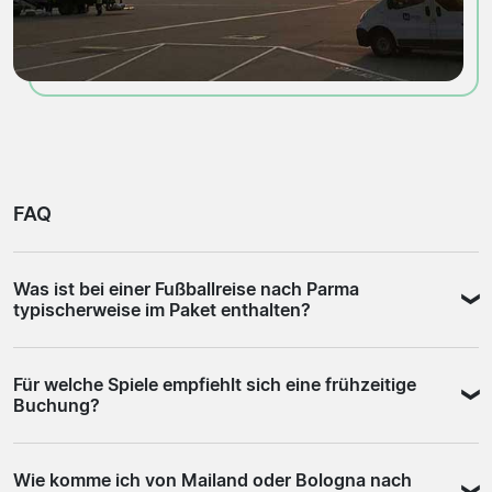
FAQ
Was ist bei einer Fußballreise nach Parma
typischerweise im Paket enthalten?
Eine Fußballreise nach Parma umfasst je nach Anbieter
Für welche Spiele empfiehlt sich eine frühzeitige
ein Spielticket, eine Unterkunft und in manchen Fällen
Buchung?
die An- und Abreise oder einen Transfer zum Stadion.
Manche Pakete beinhalten zusätzlich Extras wie
Heimspiele gegen Juventus, Inter, Milan oder Roma
Stadionführungen oder geführte Stadtrundgänge. Die
Wie komme ich von Mailand oder Bologna nach
wecken besonders viel Interesse, da sie an die
genauen Leistungen stehen in der jeweiligen