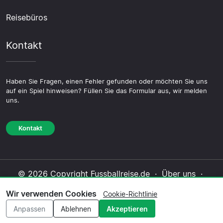
Reisebüros
Kontakt
Haben Sie Fragen, einen Fehler gefunden oder möchten Sie uns
auf ein Spiel hinweisen? Füllen Sie das Formular aus, wir melden
uns.
Kontakt
© 2026 Copyright Fussballreise.de ·
Über uns
·
Impressum
·
Kontakt
·
Datenschutzerklärung
·
Wir verwenden Cookies
Cookie-Richtlinie
Cookie-Richtlinie
·
Redaktionelle Richtlinie
Anpassen
Ablehnen
Akzeptieren