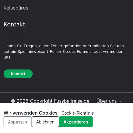
Reisebüros
Kontakt
Haben Sie Fragen, einen Fehler gefunden oder möchten Sie uns
auf ein Spiel hinweisen? Füllen Sie das Formular aus, wir melden
uns.
Kontakt
© 2026 Copyright Fussballreise.de ·
Über uns
·
Impressum
·
Kontakt
·
Datenschutzerklärung
·
Wir verwenden Cookies
Cookie-Richtlinie
Cookie-Richtlinie
·
Redaktionelle Richtlinie
Anpassen
Ablehnen
Akzeptieren