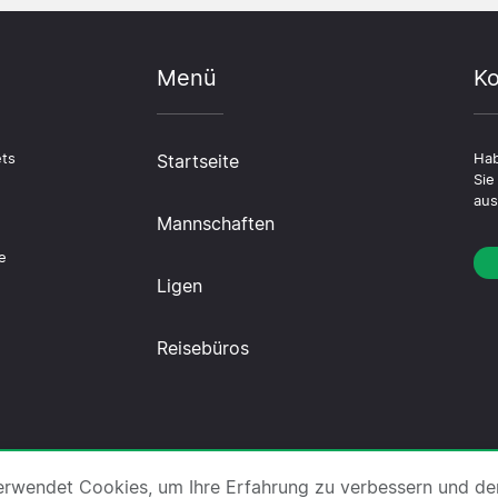
Menü
Ko
ets
Startseite
Hab
Sie
aus
Mannschaften
n
e
Ligen
Reisebüros
r uns
·
Impressum
·
Kontakt
·
Datenschutzerklärung
·
C
erwendet Cookies, um Ihre Erfahrung zu verbessern und de