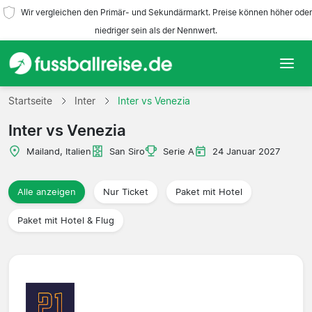
Wir vergleichen den Primär- und Sekundärmarkt. Preise können höher oder
niedriger sein als der Nennwert.
Startseite
Startseite
Inter
Inter vs Venezia
Inter vs Venezia
Mannschaften
Mailand, Italien
San Siro
Serie A
24 Januar 2027
Ligen
Alle anzeigen
Nur Ticket
Paket mit Hotel
Reisebüros
Paket mit Hotel & Flug