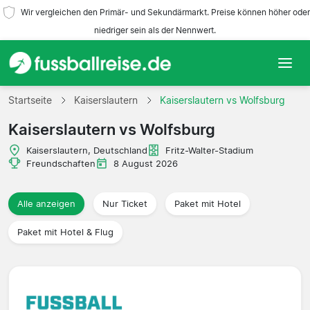
Wir vergleichen den Primär- und Sekundärmarkt. Preise können höher oder
niedriger sein als der Nennwert.
Startseite
Startseite
Kaiserslautern
Kaiserslautern vs Wolfsburg
Kaiserslautern vs Wolfsburg
Mannschaften
Kaiserslautern, Deutschland
Fritz-Walter-Stadium
Ligen
Freundschaften
8 August 2026
Reisebüros
Alle anzeigen
Nur Ticket
Paket mit Hotel
Paket mit Hotel & Flug