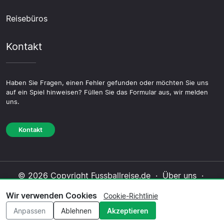
Reisebüros
Kontakt
Haben Sie Fragen, einen Fehler gefunden oder möchten Sie uns
auf ein Spiel hinweisen? Füllen Sie das Formular aus, wir melden
uns.
Kontakt
© 2026 Copyright Fussballreise.de ·
Über uns
·
Impressum
·
Kontakt
·
Datenschutzerklärung
·
Wir verwenden Cookies
Cookie-Richtlinie
Cookie-Richtlinie
·
Redaktionelle Richtlinie
Anpassen
Ablehnen
Akzeptieren