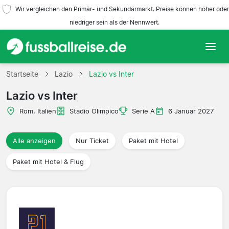
Wir vergleichen den Primär- und Sekundärmarkt. Preise können höher oder
niedriger sein als der Nennwert.
Startseite
Startseite
Lazio
Lazio vs Inter
Lazio vs Inter
Mannschaften
Rom, Italien
Stadio Olimpico
Serie A
6 Januar 2027
Ligen
Alle anzeigen
Nur Ticket
Paket mit Hotel
Reisebüros
Paket mit Hotel & Flug