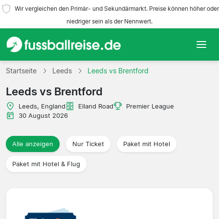
Wir vergleichen den Primär- und Sekundärmarkt. Preise können höher oder
niedriger sein als der Nennwert.
Startseite
Startseite
Leeds
Leeds vs Brentford
Leeds vs Brentford
Mannschaften
Leeds, England
Elland Road
Premier League
Ligen
30 August 2026
Reisebüros
Alle anzeigen
Nur Ticket
Paket mit Hotel
Paket mit Hotel & Flug