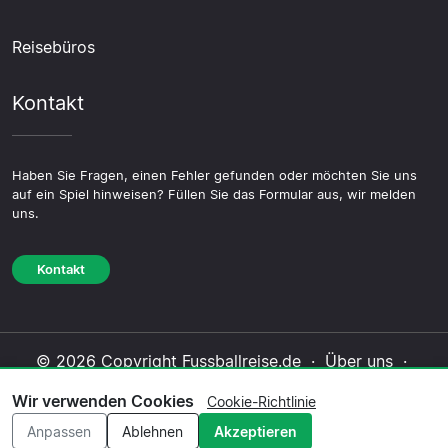
Reisebüros
Kontakt
Haben Sie Fragen, einen Fehler gefunden oder möchten Sie uns
auf ein Spiel hinweisen? Füllen Sie das Formular aus, wir melden
uns.
Kontakt
© 2026 Copyright Fussballreise.de ·
Über uns
·
Impressum
·
Kontakt
·
Datenschutzerklärung
·
Wir verwenden Cookies
Cookie-Richtlinie
Cookie-Richtlinie
·
Redaktionelle Richtlinie
Anpassen
Ablehnen
Akzeptieren