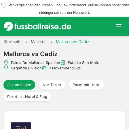
Wir vergleichen den Primär- und Sekundärmarkt. Preise können höher oder
niedriger sein als der Nennwert.
Startseite
Startseite
Mallorca
Mallorca vs Cadiz
Mallorca vs Cadiz
Mannschaften
Palma De Mallorca, Spanien
Estadio Son Moix
Ligen
Segunda Division
1 November 2026
Reisebüros
Alle anzeigen
Nur Ticket
Paket mit Hotel
Paket mit Hotel & Flug