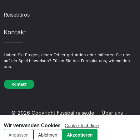
Reisebüros
Kontakt
Haben Sie Fragen, einen Fehler gefunden oder möchten Sie uns
auf ein Spiel hinweisen? Füllen Sie das Formular aus, wir melden
uns.
Kontakt
© 2026 Copyright Fussballreise.de ·
Über uns
·
Impressum
·
Kontakt
·
Datenschutzerklärung
·
Wir verwenden Cookies
Cookie-Richtlinie
Cookie-Richtlinie
·
Redaktionelle Richtlinie
Anpassen
Ablehnen
Akzeptieren