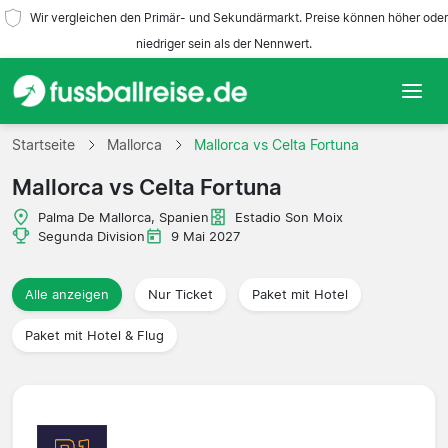
Wir vergleichen den Primär- und Sekundärmarkt. Preise können höher oder
niedriger sein als der Nennwert.
Startseite
Startseite
Mallorca
Mallorca vs Celta Fortuna
Mallorca vs Celta Fortuna
Mannschaften
Palma De Mallorca, Spanien
Estadio Son Moix
Ligen
Segunda Division
9 Mai 2027
Reisebüros
Alle anzeigen
Nur Ticket
Paket mit Hotel
Paket mit Hotel & Flug