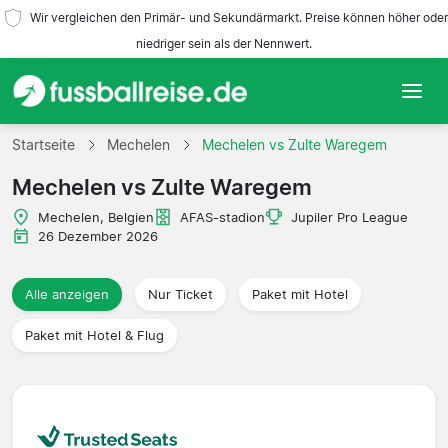
Wir vergleichen den Primär- und Sekundärmarkt. Preise können höher oder
niedriger sein als der Nennwert.
Startseite
Startseite
Mechelen
Mechelen vs Zulte Waregem
Mechelen vs Zulte Waregem
Mannschaften
Mechelen, Belgien
AFAS-stadion
Jupiler Pro League
Ligen
26 Dezember 2026
Reisebüros
Alle anzeigen
Nur Ticket
Paket mit Hotel
Paket mit Hotel & Flug