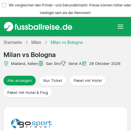
Wir vergleichen den Primär- und Sekundärmarkt. Preise können höher oder
niedriger sein als der Nennwert.
Startseite
Startseite
Milan
Milan vs Bologna
Milan vs Bologna
Mannschaften
Mailand, Italien
San Siro
Serie A
28 Oktober 2026
Ligen
Alle anzeigen
Nur Ticket
Paket mit Hotel
Reisebüros
Paket mit Hotel & Flug