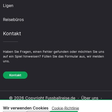
Ligen
Reisebüros
Kontakt
Haben Sie Fragen, einen Fehler gefunden oder möchten Sie uns
auf ein Spiel hinweisen? Füllen Sie das Formular aus, wir melden
uns.
Kontakt
© 2026 Copyright Fussballreise.de ·
Über uns
·
Impressum
·
Kontakt
·
Datenschutzerklärung
·
Wir verwenden Cookies
Cookie-Richtlinie
Cookie-Richtlinie
·
Redaktionelle Richtlinie