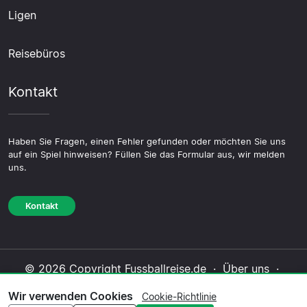
Ligen
Reisebüros
Kontakt
Haben Sie Fragen, einen Fehler gefunden oder möchten Sie uns
auf ein Spiel hinweisen? Füllen Sie das Formular aus, wir melden
uns.
Kontakt
© 2026 Copyright Fussballreise.de ·
Über uns
·
Impressum
·
Kontakt
·
Datenschutzerklärung
·
Wir verwenden Cookies
Cookie-Richtlinie
Cookie-Richtlinie
·
Redaktionelle Richtlinie