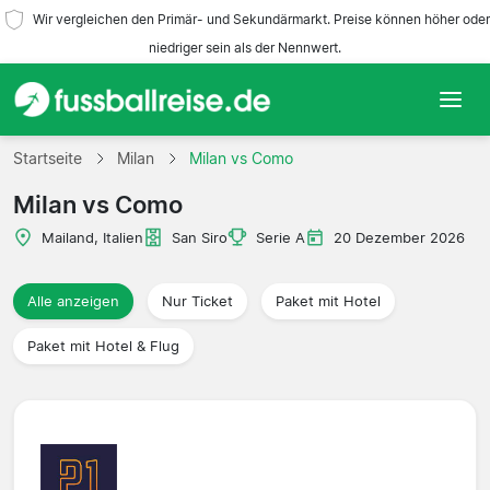
Wir vergleichen den Primär- und Sekundärmarkt. Preise können höher oder
niedriger sein als der Nennwert.
Startseite
Startseite
Milan
Milan vs Como
Milan vs Como
Mannschaften
Mailand, Italien
San Siro
Serie A
20 Dezember 2026
Ligen
Alle anzeigen
Nur Ticket
Paket mit Hotel
Reisebüros
Paket mit Hotel & Flug