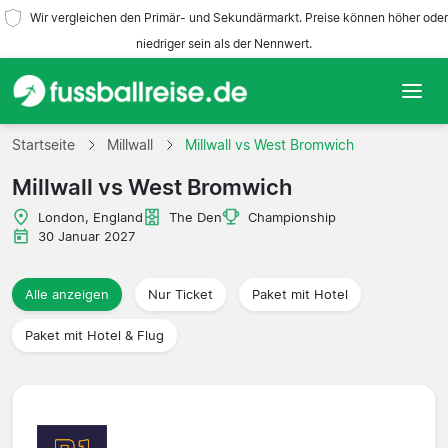
Wir vergleichen den Primär- und Sekundärmarkt. Preise können höher oder
niedriger sein als der Nennwert.
Startseite
Startseite
Millwall
Millwall vs West Bromwich
Millwall vs West Bromwich
Mannschaften
London, England
The Den
Championship
Ligen
30 Januar 2027
Reisebüros
Alle anzeigen
Nur Ticket
Paket mit Hotel
Paket mit Hotel & Flug