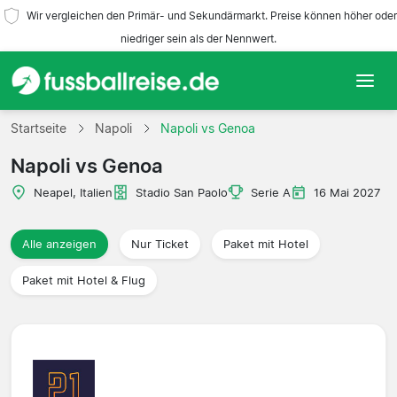
Wir vergleichen den Primär- und Sekundärmarkt. Preise können höher oder
niedriger sein als der Nennwert.
Startseite
Startseite
Napoli
Napoli vs Genoa
Napoli vs Genoa
Mannschaften
Neapel, Italien
Stadio San Paolo
Serie A
16 Mai 2027
Ligen
Alle anzeigen
Nur Ticket
Paket mit Hotel
Reisebüros
Paket mit Hotel & Flug