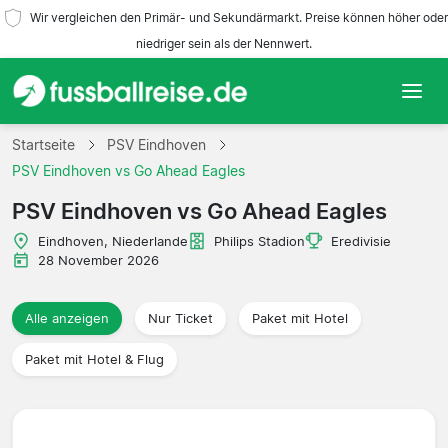
Wir vergleichen den Primär- und Sekundärmarkt. Preise können höher oder
niedriger sein als der Nennwert.
Startseite
Startseite
PSV Eindhoven
PSV Eindhoven vs Go Ahead Eagles
Mannschaften
PSV Eindhoven vs Go Ahead Eagles
Ligen
Eindhoven, Niederlande
Philips Stadion
Eredivisie
28 November 2026
Reisebüros
Alle anzeigen
Nur Ticket
Paket mit Hotel
Paket mit Hotel & Flug