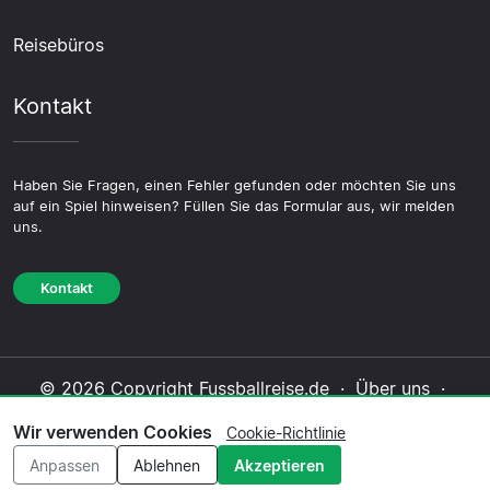
Reisebüros
Kontakt
Haben Sie Fragen, einen Fehler gefunden oder möchten Sie uns
auf ein Spiel hinweisen? Füllen Sie das Formular aus, wir melden
uns.
Kontakt
© 2026 Copyright Fussballreise.de ·
Über uns
·
Impressum
·
Kontakt
·
Datenschutzerklärung
·
Wir verwenden Cookies
Cookie-Richtlinie
Cookie-Richtlinie
·
Redaktionelle Richtlinie
Anpassen
Ablehnen
Akzeptieren