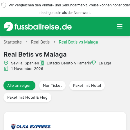
Wir vergleichen den Primär- und Sekundärmarkt. Preise können höher oder
niedriger sein als der Nennwert.
Startseite
Startseite
Real Betis
Real Betis vs Malaga
Real Betis vs Malaga
Mannschaften
Sevilla, Spanien
Estadio Benito Villamarín
La Liga
Ligen
1 November 2026
Reisebüros
Alle anzeigen
Nur Ticket
Paket mit Hotel
Paket mit Hotel & Flug