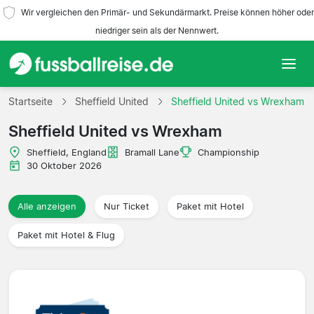
Wir vergleichen den Primär- und Sekundärmarkt. Preise können höher oder
niedriger sein als der Nennwert.
Startseite
Startseite
Sheffield United
Sheffield United vs Wrexham
Sheffield United vs Wrexham
Mannschaften
Sheffield, England
Bramall Lane
Championship
Ligen
30 Oktober 2026
Reisebüros
Alle anzeigen
Nur Ticket
Paket mit Hotel
Paket mit Hotel & Flug