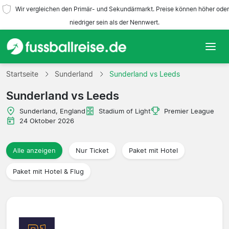
Wir vergleichen den Primär- und Sekundärmarkt. Preise können höher oder
niedriger sein als der Nennwert.
Startseite
Startseite
Sunderland
Sunderland vs Leeds
Sunderland vs Leeds
Mannschaften
Sunderland, England
Stadium of Light
Premier League
Ligen
24 Oktober 2026
Reisebüros
Alle anzeigen
Nur Ticket
Paket mit Hotel
Paket mit Hotel & Flug