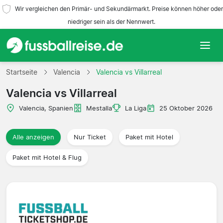
Wir vergleichen den Primär- und Sekundärmarkt. Preise können höher oder
niedriger sein als der Nennwert.
Startseite
Startseite
Valencia
Valencia vs Villarreal
Valencia vs Villarreal
Mannschaften
Valencia, Spanien
Mestalla
La Liga
25 Oktober 2026
Ligen
Alle anzeigen
Nur Ticket
Paket mit Hotel
Reisebüros
Paket mit Hotel & Flug