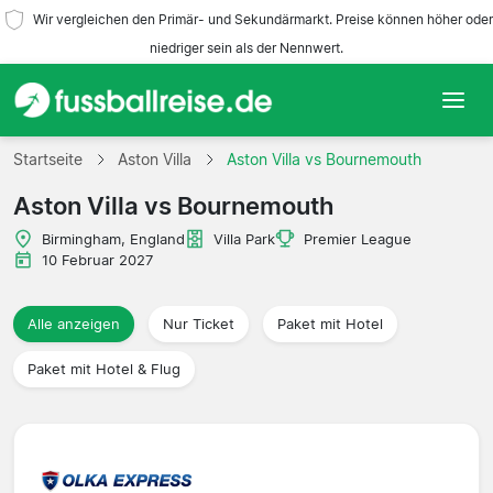
Wir vergleichen den Primär- und Sekundärmarkt. Preise können höher oder
niedriger sein als der Nennwert.
Startseite
Startseite
Aston Villa
Aston Villa vs Bournemouth
Aston Villa vs Bournemouth
Mannschaften
Birmingham, England
Villa Park
Premier League
Ligen
10 Februar 2027
Reisebüros
Alle anzeigen
Nur Ticket
Paket mit Hotel
Paket mit Hotel & Flug