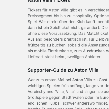
Aston Villa Tickets
Tickets für Aston Villa gibt es in verschie
Preissegment bis hin zu Hospitality-Optio
Spiel. Wer direkt über den Klub kauft, benöti
dann ist ein Spielticket nicht garantiert. Di
ohne diese Voraussetzung: Das Matchticket 
Ausland besonders praktisch ist. Für Derbys
frühzeitig zu buchen, sobald die Ansetzunge
als mobile Eintrittskarte, zum Ausdrucken o
Lieferart steht beim jeweiligen Anbieter.
Supporter-Guide zu Aston Villa
Wer zum ersten Mal bei Aston Villa zu Gast 
wichtigen Spielen früh anfängt, lange vor de
Vereinshymne "Villa, Villa" und singen sie a
Großspiele gegen Stadtrivalen oder im Euro
englischen Fußball schwer anderswo findet.
bereits Stunden vor dem Spiel, aber wer die