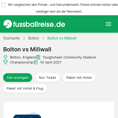
Wir vergleichen den Primär- und Sekundärmarkt. Preise können höher oder
niedriger sein als der Nennwert.
Startseite
Startseite
Bolton
Bolton vs Millwall
Bolton vs Millwall
Mannschaften
Bolton, England
Toughsheet Community Stadium
Ligen
Championship
10 April 2027
Reisebüros
Alle anzeigen
Nur Ticket
Paket mit Hotel
Paket mit Hotel & Flug