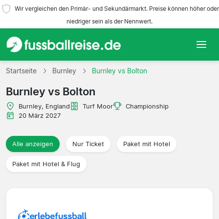
Wir vergleichen den Primär- und Sekundärmarkt. Preise können höher oder
niedriger sein als der Nennwert.
Startseite
Startseite
Burnley
Burnley vs Bolton
Burnley vs Bolton
Mannschaften
Burnley, England
Turf Moor
Championship
Ligen
20 März 2027
Reisebüros
Alle anzeigen
Nur Ticket
Paket mit Hotel
Paket mit Hotel & Flug