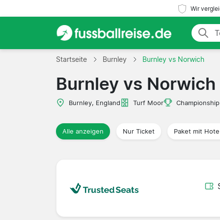
Wir vergle
Startseite
Burnley
Burnley vs Norwich
Burnley vs Norwich
Burnley, England
Turf Moor
Championship
Alle anzeigen
Nur Ticket
Paket mit Hote