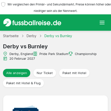
Wir vergleichen den Primär- und Sekundärmarkt. Preise können höher oder
niedriger sein als der Nennwert.
Startseite
Startseite
Derby
Derby vs Burnley
Derby vs Burnley
Mannschaften
Derby, England
Pride Park Stadium
Championship
Ligen
20 Februar 2027
Reisebüros
Alle anzeigen
Nur Ticket
Paket mit Hotel
Paket mit Hotel & Flug