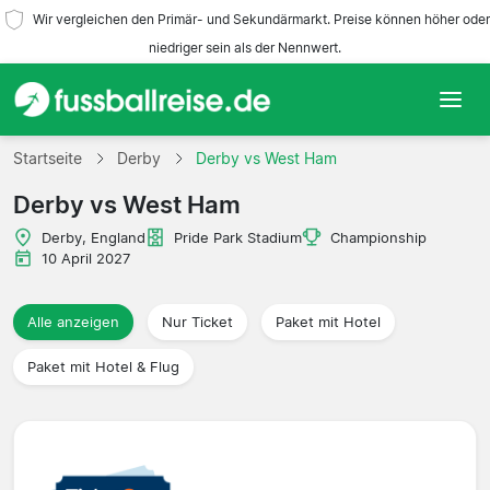
Wir vergleichen den Primär- und Sekundärmarkt. Preise können höher oder
niedriger sein als der Nennwert.
Startseite
Startseite
Derby
Derby vs West Ham
Derby vs West Ham
Mannschaften
Derby, England
Pride Park Stadium
Championship
Ligen
10 April 2027
Reisebüros
Alle anzeigen
Nur Ticket
Paket mit Hotel
Paket mit Hotel & Flug