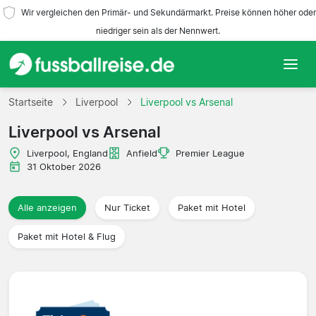
Wir vergleichen den Primär- und Sekundärmarkt. Preise können höher oder
niedriger sein als der Nennwert.
Startseite
Startseite
Liverpool
Liverpool vs Arsenal
Liverpool vs Arsenal
Mannschaften
Liverpool, England
Anfield
Premier League
Ligen
31 Oktober 2026
Reisebüros
Alle anzeigen
Nur Ticket
Paket mit Hotel
Paket mit Hotel & Flug