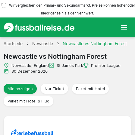
Wir vergleichen den Primär- und Sekundärmarkt. Preise können höher oder
niedriger sein als der Nennwert.
Startseite
Startseite
Newcastle
Newcastle vs Nottingham Forest
Newcastle vs Nottingham Forest
Mannschaften
Newcastle, England
St James Park
Premier League
Ligen
30 Dezember 2026
Reisebüros
Alle anzeigen
Nur Ticket
Paket mit Hotel
Paket mit Hotel & Flug