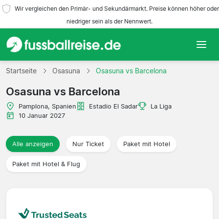
Wir vergleichen den Primär- und Sekundärmarkt. Preise können höher oder
niedriger sein als der Nennwert.
Startseite
Startseite
Osasuna
Osasuna vs Barcelona
Osasuna vs Barcelona
Mannschaften
Pamplona, Spanien
Estadio El Sadar
La Liga
Ligen
10 Januar 2027
Reisebüros
Alle anzeigen
Nur Ticket
Paket mit Hotel
Paket mit Hotel & Flug