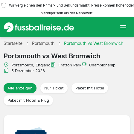
Wir vergleichen den Primär- und Sekundärmarkt. Preise können höher oder
niedriger sein als der Nennwert.
Startseite
Startseite
Portsmouth
Portsmouth vs West Bromwich
Portsmouth vs West Bromwich
Mannschaften
Portsmouth, England
Fratton Park
Championship
Ligen
5 Dezember 2026
Reisebüros
Alle anzeigen
Nur Ticket
Paket mit Hotel
Paket mit Hotel & Flug