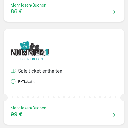
Mehr lesen/Buchen
86 €
Spielticket enthalten
E-Tickets
Mehr lesen/Buchen
99 €