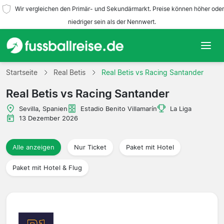
Wir vergleichen den Primär- und Sekundärmarkt. Preise können höher oder
niedriger sein als der Nennwert.
Startseite
Startseite
Real Betis
Real Betis vs Racing Santander
Real Betis vs Racing Santander
Mannschaften
Sevilla, Spanien
Estadio Benito Villamarín
La Liga
Ligen
13 Dezember 2026
Reisebüros
Alle anzeigen
Nur Ticket
Paket mit Hotel
Paket mit Hotel & Flug