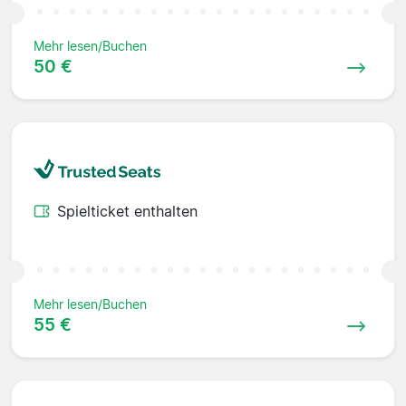
Mehr lesen/Buchen
50 €
Spielticket enthalten
Mehr lesen/Buchen
55 €