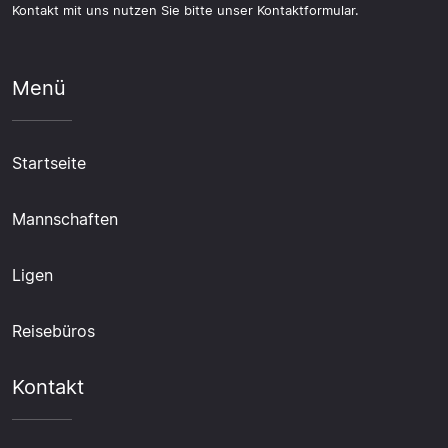
Kontakt mit uns nutzen Sie bitte unser Kontaktformular.
Menü
Startseite
Mannschaften
Ligen
Reisebüros
Kontakt