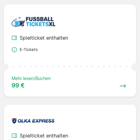
Spielticket enthalten
E-Tickets
Mehr lesen/Buchen
99 €
Spielticket enthalten