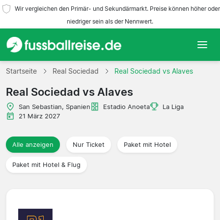
Wir vergleichen den Primär- und Sekundärmarkt. Preise können höher oder
niedriger sein als der Nennwert.
Startseite
Startseite
Real Sociedad
Real Sociedad vs Alaves
Real Sociedad vs Alaves
Mannschaften
San Sebastian, Spanien
Estadio Anoeta
La Liga
Ligen
21 März 2027
Reisebüros
Alle anzeigen
Nur Ticket
Paket mit Hotel
Paket mit Hotel & Flug