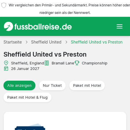
Wir vergleichen den Primär- und Sekundärmarkt. Preise können höher oder
niedriger sein als der Nennwert.
Startseite
Startseite
Sheffield United
Sheffield United vs Preston
Sheffield United vs Preston
Mannschaften
Sheffield, England
Bramall Lane
Championship
Ligen
26 Januar 2027
Reisebüros
Alle anzeigen
Nur Ticket
Paket mit Hotel
Paket mit Hotel & Flug