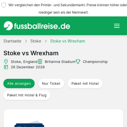
Wir vergleichen den Primär- und Sekundärmarkt. Preise können höher oder
niedriger sein als der Nennwert.
Startseite
Startseite
Stoke
Stoke vs Wrexham
Stoke vs Wrexham
Mannschaften
Stoke, England
Britannia Stadium
Championship
Ligen
26 Dezember 2026
Reisebüros
Alle anzeigen
Nur Ticket
Paket mit Hotel
Paket mit Hotel & Flug