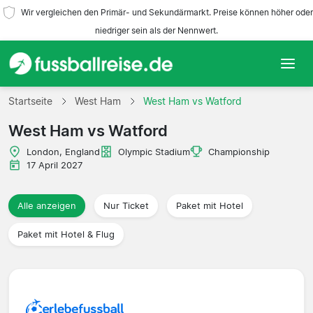
Wir vergleichen den Primär- und Sekundärmarkt. Preise können höher oder
niedriger sein als der Nennwert.
Startseite
Startseite
West Ham
West Ham vs Watford
West Ham vs Watford
Mannschaften
London, England
Olympic Stadium
Championship
Ligen
17 April 2027
Reisebüros
Alle anzeigen
Nur Ticket
Paket mit Hotel
Paket mit Hotel & Flug