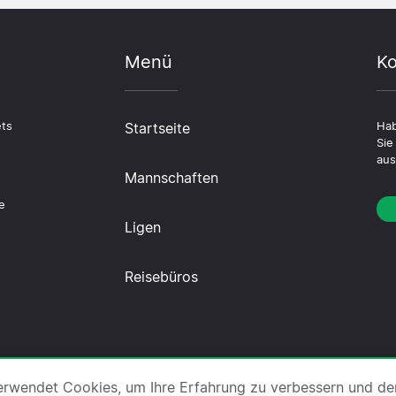
Menü
Ko
ets
Startseite
Hab
Sie
aus
Mannschaften
n
e
Ligen
Reisebüros
r uns
·
Impressum
·
Kontakt
·
Datenschutzerklärung
·
C
erwendet Cookies, um Ihre Erfahrung zu verbessern und de