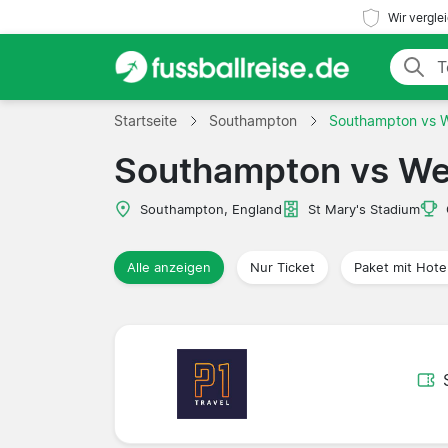
Wir vergle
Startseite
Southampton
Southampton vs 
Southampton vs We
Southampton, England
St Mary's Stadium
Alle anzeigen
Nur Ticket
Paket mit Hote