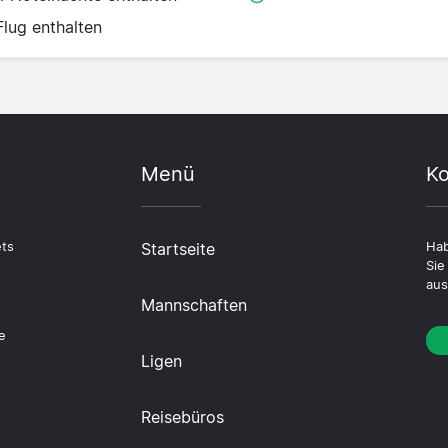
Flug enthalten
Menü
Ko
ets
Startseite
Hab
Sie
aus
Mannschaften
n
e
Ligen
Reisebüros