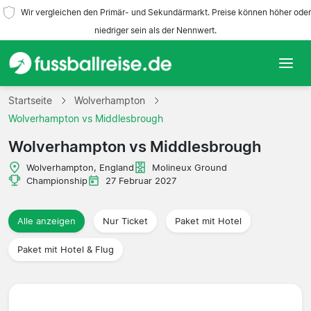
Wir vergleichen den Primär- und Sekundärmarkt. Preise können höher oder
niedriger sein als der Nennwert.
Startseite
Startseite
Wolverhampton
Wolverhampton vs Middlesbrough
Mannschaften
Wolverhampton vs Middlesbrough
Ligen
Wolverhampton, England
Molineux Ground
Championship
27 Februar 2027
Reisebüros
Alle anzeigen
Nur Ticket
Paket mit Hotel
Paket mit Hotel & Flug