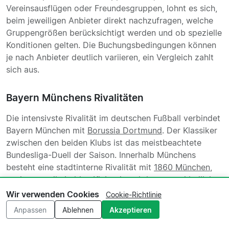
Vereinsausflügen oder Freundesgruppen, lohnt es sich,
beim jeweiligen Anbieter direkt nachzufragen, welche
Gruppengrößen berücksichtigt werden und ob spezielle
Konditionen gelten. Die Buchungsbedingungen können
je nach Anbieter deutlich variieren, ein Vergleich zahlt
sich aus.
Bayern Münchens Rivalitäten
Die intensivste Rivalität im deutschen Fußball verbindet
Bayern München mit
Borussia Dortmund
. Der Klassiker
zwischen den beiden Klubs ist das meistbeachtete
Bundesliga-Duell der Saison. Innerhalb Münchens
besteht eine stadtinterne Rivalität mit
1860 München
,
auch wenn die beiden Klubs derzeit in unterschiedlichen
Ligen spielen. Auf europäischer Ebene zählen Duelle mit
Wir verwenden Cookies
Cookie-Richtlinie
Real Madrid
und
Manchester City
zu den am stärksten
Anpassen
Ablehnen
Akzeptieren
erwarteten Begegnungen im Champions-League-
Kalender. Im Inland gilt
Bayer Leverkusen
nach deren